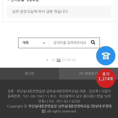
2종보통
남부 운전교실에 와서 금방 땃습니다 ...
81
82
83
84
85
로그인
PC 버전보기
후기
1,274개
상호 : 부산실내운전연습장 남부실내운전면허교실| 대표 : 김진옥 | 사업자
등록번호 : 501-09-10611 | 주소 : 부산광역시 남구 용소로21번길 5(대
연동) | Tel : 051-621-0288
Copyright ⓒ
부산실내운전연습장 남부실내운전면허교실 (경성대.부경대
점)
All rights reserved.