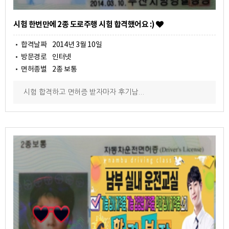
시험 한번만에 2종 도로주행 시험 합격했어요 :)
합격날짜
2014년 3월 10일
방문경로
인터넷
면허종별
2종 보통
시험 합격하고 면허증 받자마자 후기남...