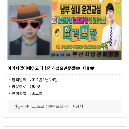
여기서많이배우고 다 합격하셨으면좋겠습니다!!
합격날짜
2014년 1월 24일
방문경로
인터넷
면허종별
2종보통
기능까지따고 도로주행연습할곳이 마땅치...