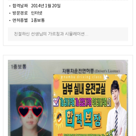
합격날짜
2014년 1월 20일
방문경로
인터넷
면허종별
1종보통
친절하신 선생님의 가르침과 시뮬레이션...