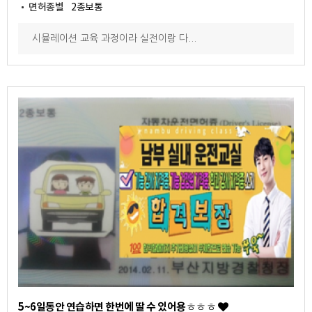
면허종별
2종보통
시뮬레이션 교육 과정이라 실전이랑 다...
5~6일동안 연습하면 한번에 딸 수 있어용ㅎㅎㅎ