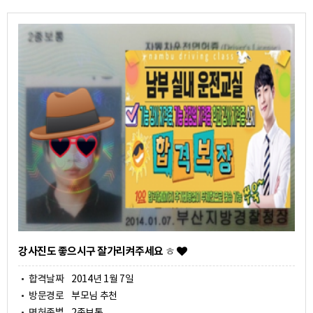
강사진도 좋으시구 잘가리켜주세요 ㅎ
합격날짜
2014년 1월 7일
방문경로
부모님 추천
면허종별