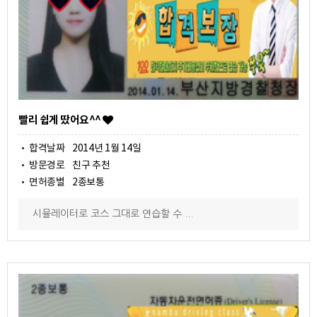
빨리 쉽게 땄어요^^
합격날짜
2014년 1월 14일
방문경로
친구 추천
면허종별
2종보통
시뮬레이터로 코스 그대로 연습할 수 ...