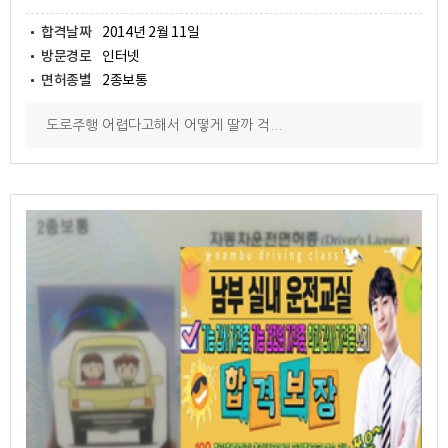
합격날짜
2014년 2월 11일
방문경로
인터넷
면허종별
2종보통
도로주행 어렵다고해서 어떻게 딸까 걱...