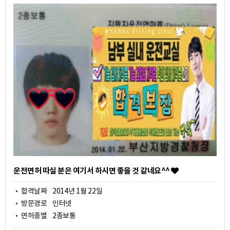
운전면허 따실 분은 여기서 하시면 좋을 것 같네요^^
합격날짜
2014년 1월 22일
방문경로
인터넷
면허종별
2종보통