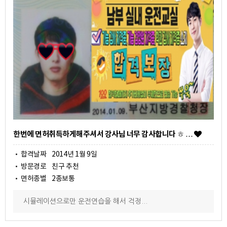
한번에 면허취득하게해주셔서 강사님 너무 감사합니다 ㅎ …
합격날짜
2014년 1월 9일
방문경로
친구 추천
면허종별
2종보통
시뮬레이션으로만 운전연습을 해서 걱정...