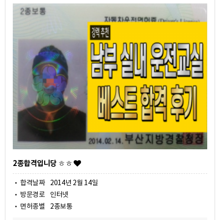
2종합격입니당 ㅎㅎ
합격날짜
2014년 2월 14일
방문경로
인터넷
면허종별
2종보통