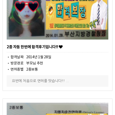
2종 자동 한번에 합격후기입니다!!
합격날짜
2014년 1월 28일
방문경로
부모님 추천
면허종별
2종보통
요번에 처음으로 면허를 땃습니다!! ...