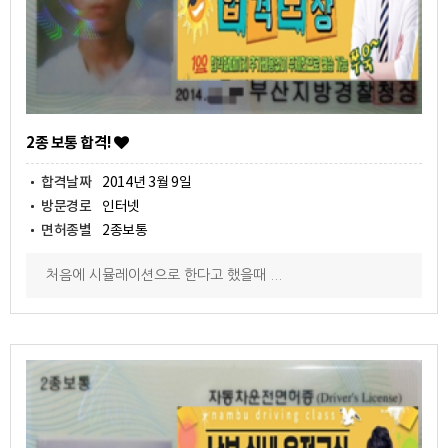
2종 보통 합격!
합격날짜
2014년 3월 9일
방문경로
인터넷
면허종별
2종보통
처음에 시뮬레이션으로 한다고 했을때 ...