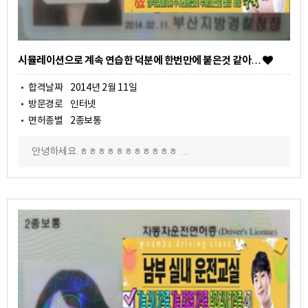
시뮬레이션으로 계속 연습한 덕분에 한번만에 붙은것 같아…
합격날짜
2014년 2월 11일
방문경로
인터넷
면허종별
2종보통
안녕하세요 ㅎㅎㅎㅎㅎㅎㅎㅎㅎㅎㅎ ...