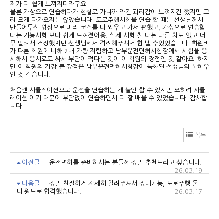
제가 더 쉽게 느껴지더라구요.
물론 가상으로 연습하다가 현실로 가니까 약간 괴리감이 느껴지긴 했지만 그
리 크게 다가오지는 않았습니다. 도로주행시험을 연습 할 때는 선생님께서
만들어두신 영상으로 미리 코스를 다 외우고 가서 편했고, 가상으로 연습할
때는 기능시험 보다 쉽게 느껴졌어용. 실제 시험 칠 때는 다른 차도 있고 너
무 떨려서 걱정했지만 선생님께서 격려해주셔서 힘 낼 수있었습니다. 학원비
가 다른 학원에 비해 2배 가량 저렴하고 남부운전면허시험장에서 시험을 응
시해서 응시료도 싸서 부담이 적다는 것이 이 학원의 장점인 것 같아요. 하지
만 이 학원의 가장 큰 장점은 남부운전면허시험장에 특화된 선생님의 노하우
인 것 같습니다.
처음엔 시뮬레이션으로 운전을 연습하는 게 불안 할 수 있지만 오히려 시뮬
레이션 이기 때문에 부담없이 연습하면서 더 잘 배울 수 있었습니다. 감사합
니다
목록
이전글
운전면허를 준비하시는 분들께 정말 추천드리고 싶습니다.
26.03.19
다음글
정말 친절하게 자세히 알려주셔서 장내기능, 도로주행 둘
다 원트로 합격했습니다.
26.03.17